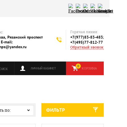
Горячая линия:
с:
;
ва, Рязанский проспект
+7(977)83-83-483
 E-mail:
+7(495)77-812-77
mps@yandex.ru
Обратный звонок
0
КОРЗИНА
ЛИЧНЫЙ КАБИНЕТ
ОИСК
ФИЛЬТР
ь по: