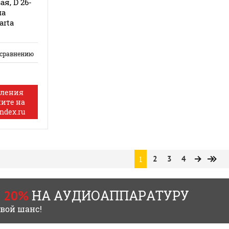
я, D 26-
на
arta
 сравнению
мления
шите на
ndex.ru
1
2
3
4
НА АУДИОАППАРАТУРУ
 20%
свой шанс!