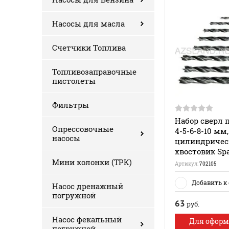
Насосы для масла
Счетчики Топлива
Топливозаправочные
пистолеты
Фильтры
Набор сверл п
Опрессовочные
4-5-6-8-10 мм,
насосы
цилиндричес
хвостовик Spa
Мини колонки (ТРК)
Артикул:
702105
Добавить к
Насос дренажный
погружной
63
руб.
Насос фекальный
Для офор
погружной