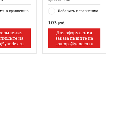
25
Артикул:
70281
ить к сравнению
Добавить к сравнению
103
руб.
формления
Для оформления
 пишите на
заказа пишите на
@yandex.ru
spumps@yandex.ru