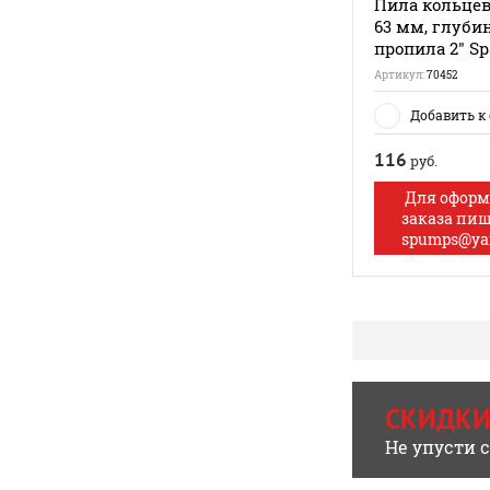
Пила кольцева
63 мм, глуби
пропила 2" Sp
Артикул:
70452
Добавить к
116
руб.
Для офор
заказа пи
spumps@ya
СКИДКИ
Не упусти 