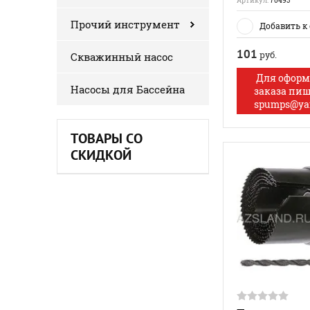
Артикул:
70493
Прочий инструмент
Добавить к
101
руб.
Скважинный насос
Для офор
Насосы для Бассейна
заказа пи
spumps@ya
ТОВАРЫ СО
СКИДКОЙ