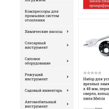
заказа пи
spumps@ya
Компрессоры для
промывки систем
отопления
Химические насосы
Слесарный
инструмент
Силовое
оборудование
Режущий
инструмент
Набор для ус
врезных замк
х 48 мм, перо
Садовый инвентарь
сверло, коль
пила Matrix
Автомобильный
инструмент