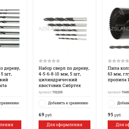
о дереву,
Набор сверл по дереву,
Пила коль
 5 шт,
4-5-6-8-10 мм, 5 шт,
63 мм, г
кий
цилиндрический
пропила 1
rta
хвостовик Сибртех
Артикул:
702205
Артикул:
7045
 сравнению
Добавить к сравнению
Добав
69
95
руб.
руб.
мления
Для оформления
Для о