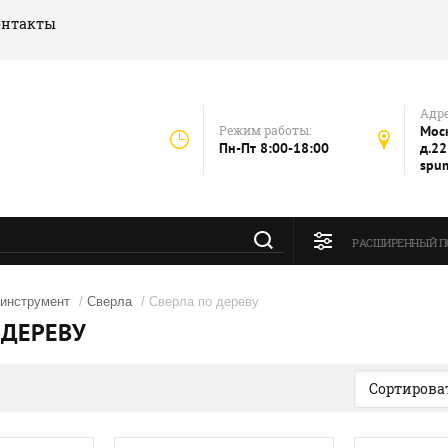
онтакты
Адре
Режим работы:
Моск
Пн-Пт 8:00-18:00
д.22
spu
РАСШИРЕННЫЙ П
инструмент
/
Сверла
/ Сверла по дереву
 ДЕРЕВУ
Сортироват