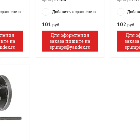
Артикул:
70494
Артикул:
7022
 сравнению
Добавить к сравнению
Добав
101
102
руб.
руб.
мления
Для оформления
Для о
шите на
заказа пишите на
заказа
ndex.ru
spumps@yandex.ru
spumps