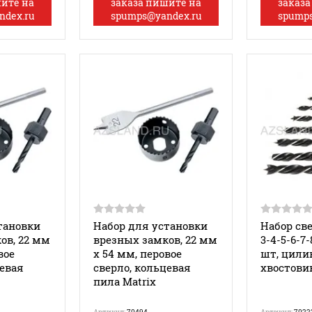
шите на
заказа пишите на
заказа
ndex.ru
spumps@yandex.ru
spumps
тановки
Набор для установки
Набор све
ов, 22 мм
врезных замков, 22 мм
3-4-5-6-7-
вое
х 54 мм, перовое
шт, цили
цевая
сверло, кольцевая
хвостови
пила Matrix