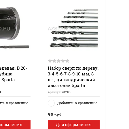
цевая, D 26-
Набор сверл по дереву,
лубина
3-4-5-6-7-8-9-10 мм, 8
 Sparta
шт, цилиндрический
хвостовик Sparta
0
Артикул:
702125
ить к сравнению
Добавить к сравнению
98
руб.
формления
Для оформления