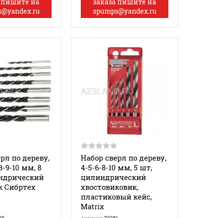
 пишите на
заказа пишите на
@yandex.ru
spumps@yandex.ru
рл по дереву,
Набор сверл по дереву,
8-9-10 мм, 8
4-5-6-8-10 мм, 5 шт,
ндрический
цилиндрический
к Сибртех
хвостовиковик,
пластиковый кейс,
Matrix