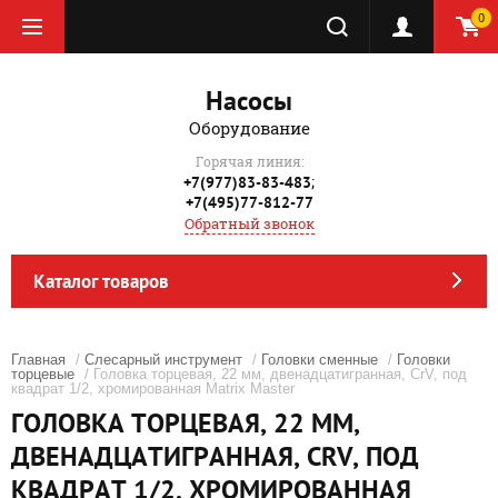
0
Насосы
Оборудование
Горячая линия:
;
+7(977)83-83-483
+7(495)77-812-77
Обратный звонок
Каталог товаров
Главная
/
Слесарный инструмент
/
Головки сменные
/
Головки
торцевые
/ Головка торцевая, 22 мм, двенадцатигранная, CrV, под
квадрат 1/2, хромированная Matrix Master
ГОЛОВКА ТОРЦЕВАЯ, 22 ММ,
ДВЕНАДЦАТИГРАННАЯ, CRV, ПОД
КВАДРАТ 1/2, ХРОМИРОВАННАЯ