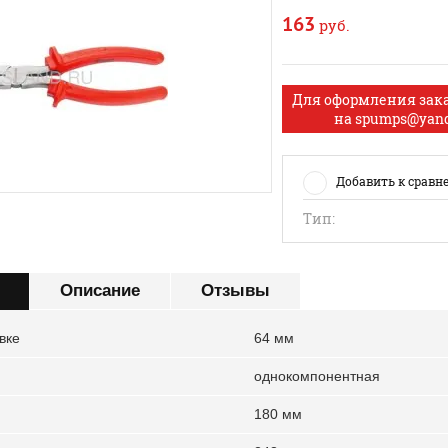
163
руб.
Для оформления зак
на spumps@yand
Добавить к сравн
Тип:
Описание
Отзывы
вке
64 мм
однокомпонентная
180 мм