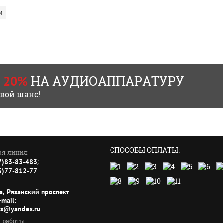
и
НА АУДИОАППАРАТУРУ
 20%
свой шанс!
СПОСОБЫ ОПЛАТЫ:
ая линия:
;
7)83-83-483
5)77-812-77
а, Рязанский проспект
-mail:
s@yandex.ru
 работы: