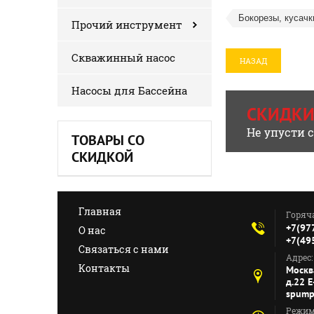
Бокорезы, кусачк
Прочий инструмент
Скважинный насос
НАЗАД
Насосы для Бассейна
СКИДКИ
Не упусти 
ТОВАРЫ СО
СКИДКОЙ
Главная
Горяч
+7(97
О нас
+7(49
Связаться с нами
Адрес:
Контакты
Москв
д.22 E
spump
Режим