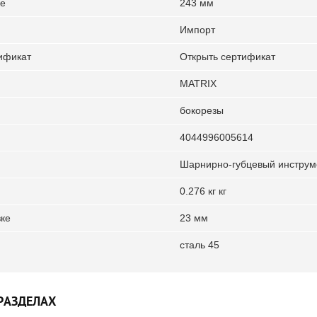
ке
243 мм
Импорт
ификат
Открыть сертификат
MATRIX
бокорезы
4044996005614
Шарнирно-губцевый инструм
0.276 кг кг
вке
23 мм
сталь 45
РАЗДЕЛАХ