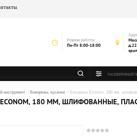
онтакты
Адре
Режим работы:
Моск
Пн-Пт 8:00-18:00
д.22
spu
РАСШИРЕННЫЙ П
й инструмент
/
Бокорезы, кусачки
/ Бокорезы Econom, 180 мм, шлифова
ECONOM, 180 ММ, ШЛИФОВАННЫЕ, ПЛА