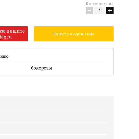
Количество:
−
+
аза пишите
Купить в один клик
ex.ru
ению
бокорезы