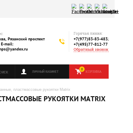
Горячая линия:
с:
;
ва, Рязанский проспект
+7(977)83-83-483
 E-mail:
+7(495)77-812-77
mps@yandex.ru
Обратный звонок
0
КОРЗИНА
ЛИЧНЫЙ КАБИНЕТ
ОИСК
нные, пластмассовые рукоятки Matrix
СТМАССОВЫЕ РУКОЯТКИ MATRIX